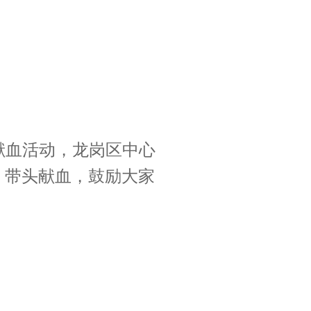
献血活动，龙岗区中心
，带头献血，鼓励大家