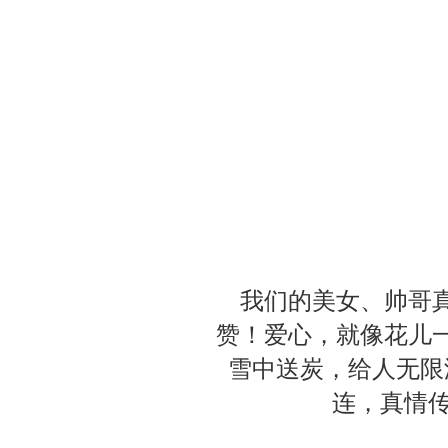
我们的美女、帅哥真
赞！爱心，就像花儿
雪中送炭，给人无限
连，真情传