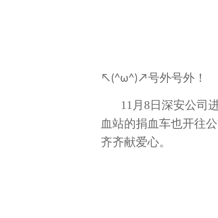
↖(^ω^)↗号外号外！
11月8日深安公司
也开往公
血站的捐血车
齐齐献爱心。