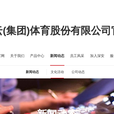
云(集团)体育股份有限公司
官网
关于我们
产品中心
新闻动态
员工风采
加入深安
服
新闻动态
文化活动
公司动态