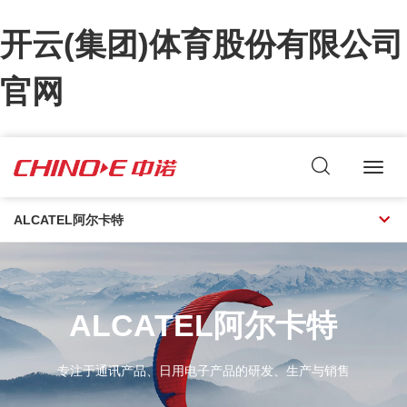
开云(集团)体育股份有限公司
官网
Toggl
Navig
ALCATEL阿尔卡特
ALCATEL阿尔卡特
专注于通讯产品、日用电子产品的研发、生产与销售