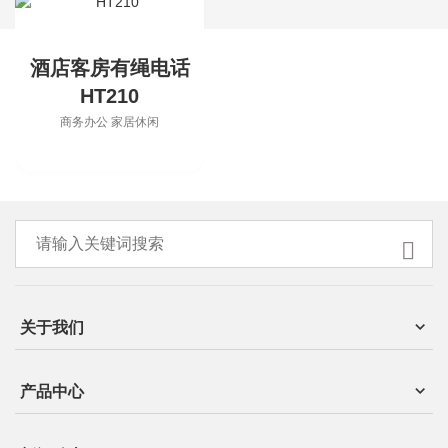
酒店客房有绳电话
HT210
商务办公 家居休闲
关于我们
产品中心