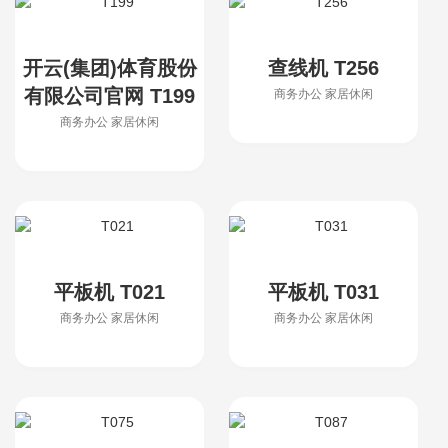
开云(集团)体育股份
查线机 T256
有限公司官网 T199
商务办公 家居休闲
商务办公 家居休闲
平板机 T021
平板机 T031
商务办公 家居休闲
商务办公 家居休闲