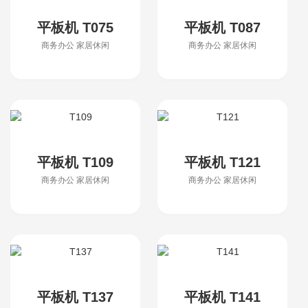
平板机 T075
平板机 T087
商务办公 家居休闲
商务办公 家居休闲
平板机 T109
平板机 T121
商务办公 家居休闲
商务办公 家居休闲
平板机 T137
平板机 T141