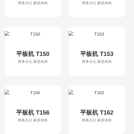
商务办公 家居休闲
商务办公 家居休闲
平板机 T150
平板机 T153
商务办公 家居休闲
商务办公 家居休闲
平板机 T156
平板机 T162
商务办公 家居休闲
商务办公 家居休闲