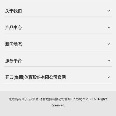
关于我们
产品中心
新闻动态
服务平台
开云(集团)体育股份有限公司官网
版权所有 © 开云(集团)体育股份有限公司官网 Copyright 2022 All Rights
Reserved.