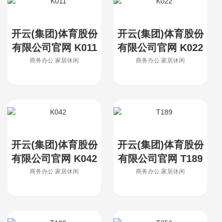
数字无绳
录音电话
仿古电话
IC卡计费电话
酒店专用机
开云(集团)体育股份
开云(集团)体育股份
福多多
查线机
有限公司官网 K011
有限公司官网 K022
开云(集团)体育股份有限公司官网
平板机
商务办公 家居休闲
数字无绳
录音电话
商务办公 家居休闲
仿古电话机
酒店机
ALCATEL阿尔卡特
酒店大堂电话
酒店通讯
酒店客房有绳电话
酒店客房无绳电话
酒店浴室电话
酒店办公系列
CHINO-E中诺
酒店大堂电话
酒店客房电话
酒店浴室电话
酒店办公系列
开云(集团)体育股份
开云(集团)体育股份
有限公司官网 K042
有限公司官网 T189
CHINO-E中诺
无线类
电源转换器
商务办公 家居休闲
商务办公 家居休闲
有线类
CHINO-E
对讲机