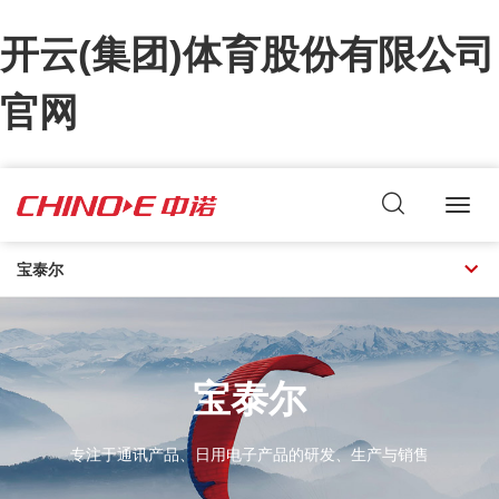
开云(集团)体育股份有限公司
官网
Toggl
Navig
宝泰尔
宝泰尔
专注于通讯产品、日用电子产品的研发、生产与销售