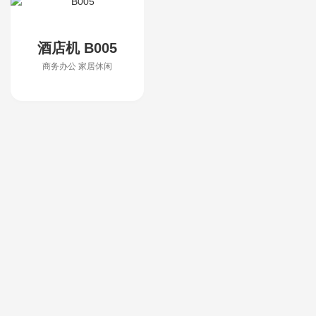
数字无绳
录音电话
仿古电话
IC卡计费电话
酒店专用机
酒店机 B005
福多多
查线机
商务办公 家居休闲
开云(集团)体育股份有限公司官网
平板机
数字无绳
录音电话
仿古电话机
酒店机
ALCATEL阿尔卡特
酒店大堂电话
酒店通讯
酒店客房有绳电话
酒店客房无绳电话
酒店浴室电话
酒店办公系列
CHINO-E中诺
酒店大堂电话
酒店客房电话
酒店浴室电话
酒店办公系列
CHINO-E中诺
无线类
电源转换器
有线类
CHINO-E
对讲机