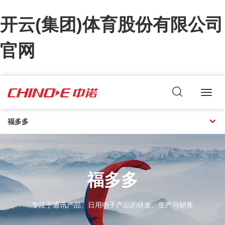
开云(集团)体育股份有限公司
官网
Toggl
Navig
福多多
福多多
专注于通讯产品、日用电子产品的研发、生产与销售